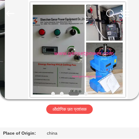
Genor
Power
Equipment
Co.,
Ltd..
All
Rights
Reserved.
होम
उत्पाद
हमारे
बारे
में
औद्योगिक छत प्रशंसक
फैक्टरी
यात्रा
Place of Origin:
china