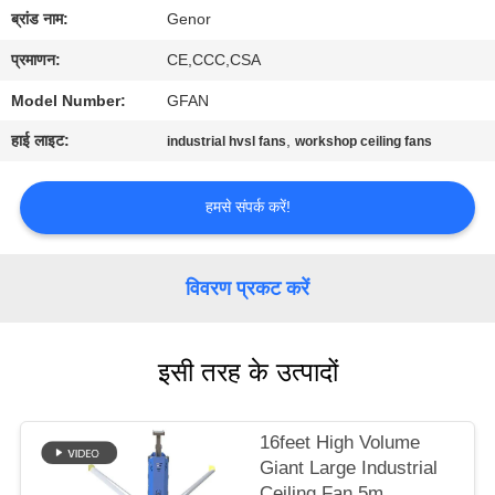
गुणवत्ता
ब्रांड नाम:
Genor
नियंत्रण
प्रमाणन:
CE,CCC,CSA
Model Number:
GFAN
हमसे
हाई लाइट:
,
industrial hvsl fans
workshop ceiling fans
संपर्क
करें
हमसे संपर्क करें!
एक
विवरण प्रकट करें
बोली
का
इसी तरह के उत्पादों
अनुरोध
16feet High Volume
साइटमैप
Giant Large Industrial
Ceiling Fan 5m