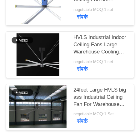
PRIVACY
Diameter Air Cooling
negotiable MOQ:1 set
livestock
POLICY
संपर्क
HVLS Industrial Indoor
Ceiling Fans Large
Warehouse Cooling
PMSM BLDC Motor
negotiable MOQ:1 set
संपर्क
24feet Large HVLS big
ass Industrial Ceiling
Fan For Warehouse
Nord motor 1.5kw
negotiable MOQ:1 Set
संपर्क